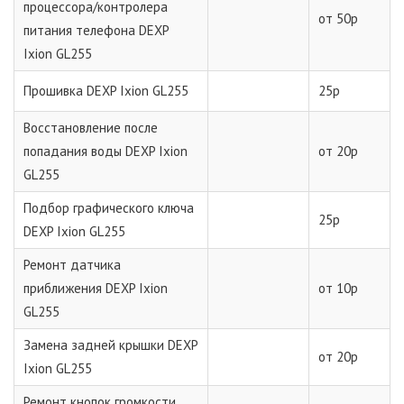
процессора/контролера
от 50р
питания телефона DEXP
Ixion GL255
Прошивка DEXP Ixion GL255
25р
Восстановление после
попадания воды DEXP Ixion
от 20р
GL255
Подбор графического ключа
25р
DEXP Ixion GL255
Ремонт датчика
приближения DEXP Ixion
от 10р
GL255
Замена задней крышки DEXP
от 20р
Ixion GL255
Ремонт кнопок громкости