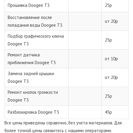
Прошивка Doogee T3
25р
Восстановление после
от 20р
попадания воды Doogee T3
Подбор графического ключа
25р
Doogee T3
Ремонт датчика
от 10р
приближения Doogee T3
Замена задней крышки
от 20р
Doogee T3
Ремонт кнопок громкости
25р
Doogee T3
Разблокировка Doogee T3
45р
Все цены приведены справочно, без учета материалов. Для
более точной цены свяжитесь с нашими операторами.