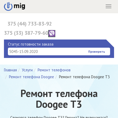
Menu
375 (44) 733-83-92
375 (33) 387-79-60
375 (17) 396-10-82
Статус готовности заказа
Проверить
Главная
Услуги
Ремонт телефонов
Ремонт телефона Doogee
Ремонт телефона Doogee T3
Ремонт телефона
Doogee T3
Сломался телефон Doogee T3? Глючит? Не включается?