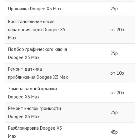
Прошивка Doogee X5 Max
25р
Восстановление после
попадания воды Doogee X5
от 20р
Max
Подбор графического ключа
25р
Doogee X5 Max
Ремонт датчика
от 10р
приближения Doogee X5 Max
Замена задней крышки
от 20р
Doogee X5 Max
Ремонт кнопок громкости
25р
Doogee X5 Max
Разблокировка Doogee X5
45р
Max