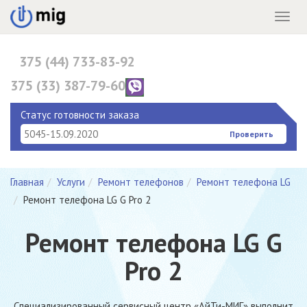
Menu
375 (44) 733-83-92
375 (33) 387-79-60
375 (17) 396-10-82
Статус готовности заказа
Проверить
Главная
Услуги
Ремонт телефонов
Ремонт телефона LG
Ремонт телефона LG G Pro 2
Ремонт телефона LG G
Pro 2
Специализированный сервисный центр «АйТи-МИГ» выполнит