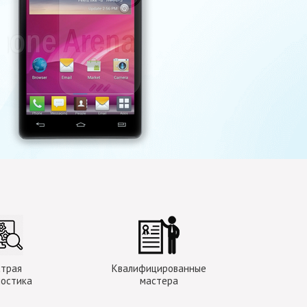
страя
Квалифицированные
ностика
мастера