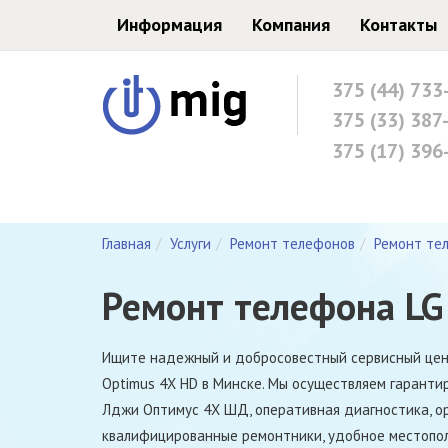
Информация
Компания
Контакты
375 (44) 733
375 (33) 387
375 (17) 396
Главная
Услуги
Ремонт телефонов
Ремонт те
Ремонт телефона LG
Ищите надежный и добросовестный сервисный цен
Optimus 4X HD в Минске. Мы осуществляем гарант
Лджи Оптимус 4Х ШД, оперативная диагностика, ор
квалифицированные ремонтники, удобное местопол