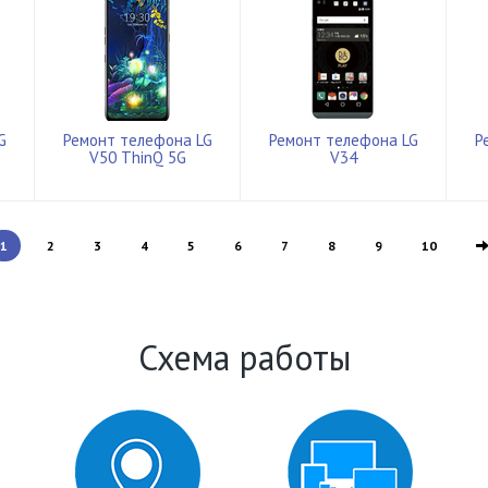
G
Ремонт телефона LG
Ремонт телефона LG
Р
V50 ThinQ 5G
V34
1
2
3
4
5
6
7
8
9
10
Схема работы