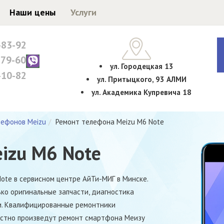
Наши цены
Услуги
-83-92
-79-60
ул. Городецкая 13
-10-82
ул. Притыцкого, 93 АЛМИ
ул. Академика Купревича 18
лефонов Meizu
Ремонт телефона Meizu M6 Note
izu M6 Note
ote в сервисном центре АйТи-МИГ в Минске.
ко оригинальные запчасти, диагностика
и. Квалифицированные ремонтники
естно произведут ремонт смартфона Меизу