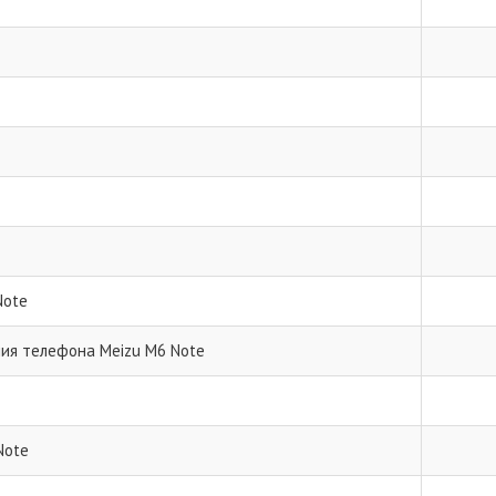
Note
ия телефона Meizu M6 Note
Note