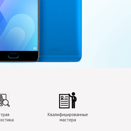
страя
Квалифицированные
ностика
мастера