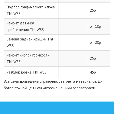
Подбор графического ключа
25р
Thl W8S
Ремонт датчика
от 10р
приближения Thl W8S
Замена задней крышки Thl
от 20р
W8S
Ремонт кнопок громкости
25р
Thl W8S
Разблокировка Thl W8S
45р
Все цены приведены справочно, без учета материалов. Для
более точной цены свяжитесь с нашими операторами.