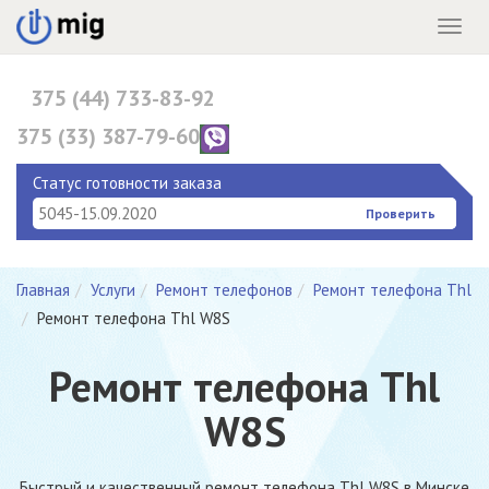
Menu
375 (44) 733-83-92
375 (33) 387-79-60
375 (17) 396-10-82
Статус готовности заказа
Проверить
Главная
Услуги
Ремонт телефонов
Ремонт телефона Thl
Ремонт телефона Thl W8S
Ремонт телефона Thl
W8S
Быстрый и качественный ремонт телефона Thl W8S в Минске