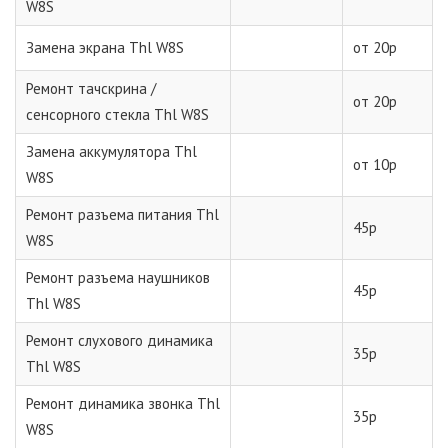
W8S
Замена экрана Thl W8S
от 20р
Ремонт тачскрина /
от 20р
сенсорного стекла Thl W8S
Замена аккумулятора Thl
от 10р
W8S
Ремонт разъема питания Thl
45р
W8S
Ремонт разъема наушников
45р
Thl W8S
Ремонт слухового динамика
35р
Thl W8S
Ремонт динамика звонка Thl
35р
W8S