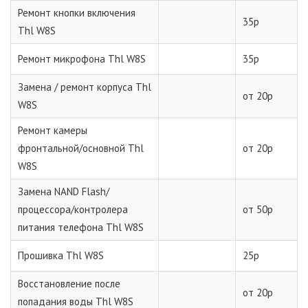
Ремонт кнопки включения
35р
Thl W8S
Ремонт микрофона Thl W8S
35р
Замена / ремонт корпуса Thl
от 20р
W8S
Ремонт камеры
фронтальной/основной Thl
от 20р
W8S
Замена NAND Flash/
процессора/контролера
от 50р
питания телефона Thl W8S
Прошивка Thl W8S
25р
Восстановление после
от 20р
попадания воды Thl W8S