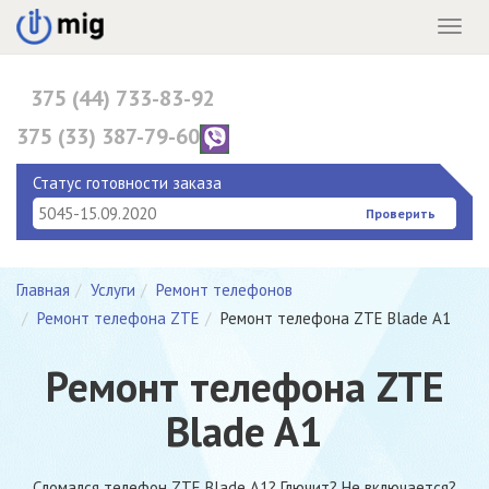
Menu
375 (44) 733-83-92
375 (33) 387-79-60
375 (17) 396-10-82
Статус готовности заказа
Проверить
Главная
Услуги
Ремонт телефонов
Ремонт телефона ZTE
Ремонт телефона ZTE Blade A1
Ремонт телефона ZTE
Blade A1
Сломался телефон ZTE Blade A1? Глючит? Не включается?