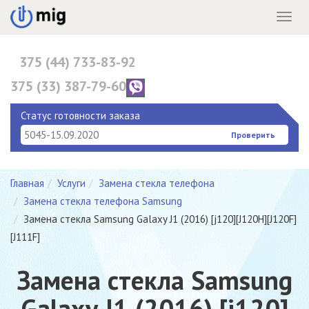
Menu
375 (44) 733-83-92
375 (33) 387-79-60
375 (17) 396-10-82
Статус готовности заказа
Проверить
Главная
Услуги
Замена стекла телефона
Замена стекла телефона Samsung
Замена стекла Samsung Galaxy J1 (2016) [j120][J120H][J120F]
[J111F]
Замена стекла Samsung
Galaxy J1 (2016) [j120]