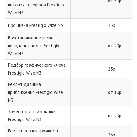
от 50р
питания телефона Prestigio
Wize N3
Прошивка Prestigio Wize N3
25р
Восстановление после
попадания воды Prestigio
от 20р
Wize N3
Подбор графического ключа
25р
Prestigio Wize N3
Ремонт датчика
приближения Prestigio Wize
от 10р
N3
Замена задней крышки
от 20р
Prestigio Wize N3
Ремонт кнопок громкости
25р